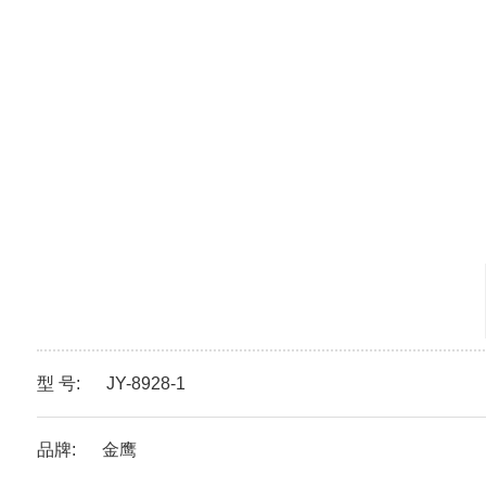
▶
JY-8210
▶
JY-8212
▶
JY-8219
▶
JY-8220
▶
JY-8206S
活动看台座椅
▶
JY-8701
▶
JY-8702
▶
JY-8705
▶
JY-8706
型 号: JY-8928-1
可拆卸看台座椅
折叠舞台
品牌: 金鹰
餐桌椅