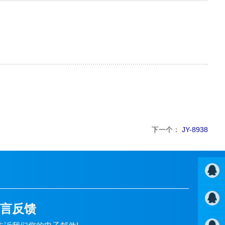
下一个：
JY-8938
QQ客服
言反馈
1