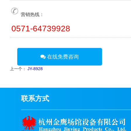
▶
JY-8306
▶
JY-8307
营销热线：
▶
JY-8308
0571-64739928
▶
JY-8309
学生课桌椅
▶
JY-8601
在线免费咨询
▶
JY-8602
上一个：
JY-8928
▶
JY-8603
▶
JY-8605
▶
JY-8606
联系方式
▶
JY-8607
▶
JY-8608
▶
JY-8609