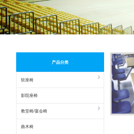
产品分类
软座椅
影院座椅
教堂椅/宴会椅
曲木椅